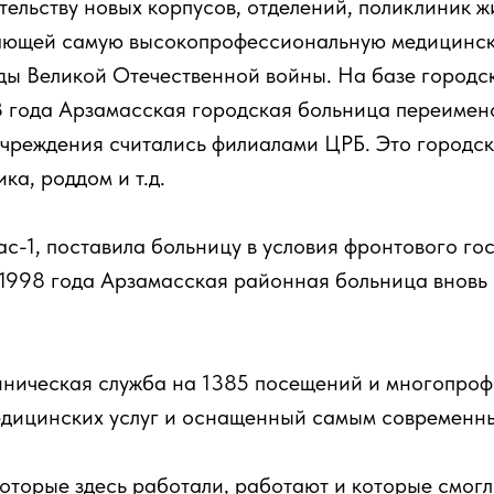
тельству новых корпусов, отделений, поликлиник ж
гающей самую высокопрофессиональную медицинск
ы Великой Отечественной войны. На базе городс
3 года Арзамасская городская больница переимен
учреждения считались филиалами ЦРБ. Это городск
а, роддом и т.д.
ас-1, поставила больницу в условия фронтового г
 1998 года Арзамасская районная больница вновь
ническая служба на 1385 посещений и многопроф
дицинских услуг и оснащенный самым современн
оторые здесь работали, работают и которые смог