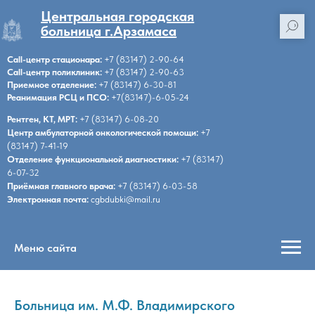
Центральная городская
больница г.Арзамаса
Call-центр стационара:
+7 (83147) 2-90-64
Call-центр поликлиник:
+7 (83147) 2-90-63
Приемное отделение:
+7 (83147) 6-30-81
Реанимация РСЦ и ПСО:
+7(83147)-6-05-24
Рентген, КТ, МРТ:
+7 (83147) 6-08-20
Центр амбулаторной онкологической помощи:
+7
(83147) 7-41-19
Отделение функциональной диагностики:
+7 (83147)
6-07-32
Приёмная главного врача:
+7 (83147) 6-03-58
Электронная почта:
cgbdubki@mail.ru
Меню сайта
Больница им. М.Ф. Владимирского