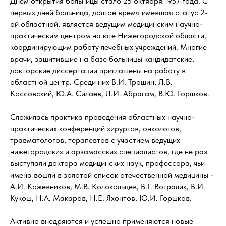
Днем открытия больницы стало 25 октября 1957 года. С
первых дней больница, долгое время имевшая статус 2-
ой областной, является ведущим медицинским научно-
практическим центром на юге Нижегородской области,
координирующим работу лечебных учреждений. Многие
врачи, защитившие на базе больницы кандидатские,
докторские диссертации приглашены на работу в
областной центр. Среди них В.И. Трошин, Л.В.
Коссовский, Ю.А. Силаев, Л.И. Абрагам, В.Ю. Горшков.
Сложилась практика проведения областных научно-
практических конференций хирургов, онкологов,
травматологов, терапевтов с участием ведущих
нижегородских и арзамасских специалистов, где не раз
выступали доктора медицинских наук, профессора, чьи
имена вошли в золотой список отечественной медицины -
А.И. Кожевников, М.В. Колокольцев, В.Г. Вогралик, В.И.
Кукош, Н.А. Макаров, Н.Е. Яхонтов, Ю.И. Горшков.
Активно внедряются и успешно применяются новые