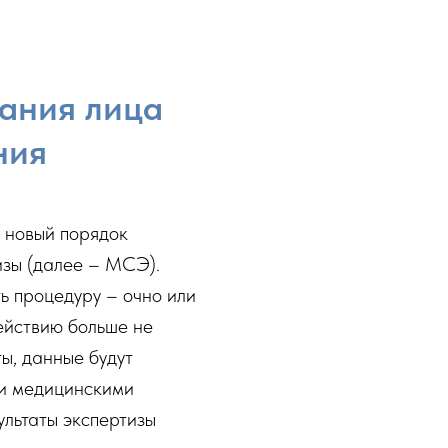
ания лица
ния
ь новый порядок
изы (далее – МСЭ).
ть процедуру – очно или
ействию больше не
ы, данные будут
и медицинскими
ультаты экспертизы