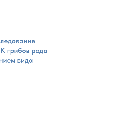
следование
К грибов рода
ением вида