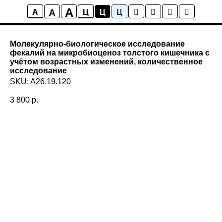
A
A
A
Ц
Ц
Ц
Молекулярно-биологическое исследование
фекалий на микробиоценоз толстого кишечника с
учётом возрастных изменений, количественное
исследование
SKU:
A26.19.120
3 800
р.