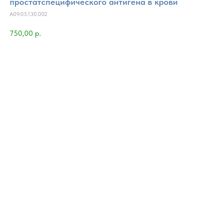
простатспецифического антигена в крови
A09.05.130.002
750,00
р.