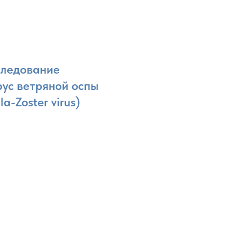
следование
рус ветряной оспы
a-Zoster virus)