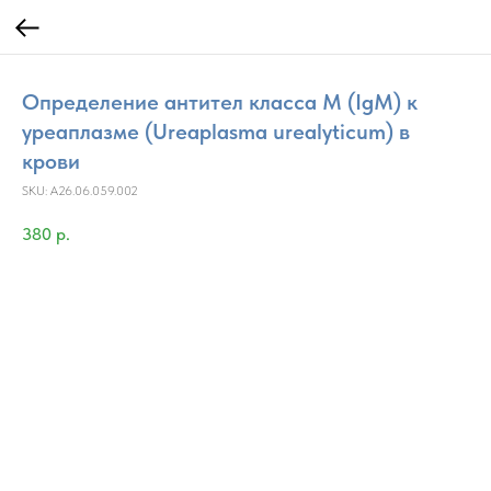
Определение антител класса M (IgM) к
уреаплазме (Ureaplasma urealyticum) в
крови
SKU:
A26.06.059.002
380
р.