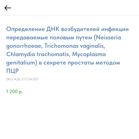
Определение ДНК возбудителей инфекции
передаваемые половым путем (Neisseria
gonorrhoeae, Trichomonas vaginalis,
Chlamydia trachomatis, Mycoplasma
genitalium) в секрете простаты методом
ПЦР
SKU:
A26.21.034.001
1 200
р.