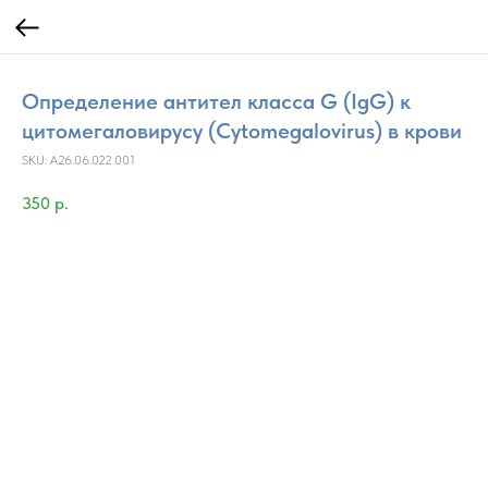
Определение антител класса G (IgG) к
цитомегаловирусу (Cytomegalovirus) в крови
SKU:
A26.06.022.001
350
р.