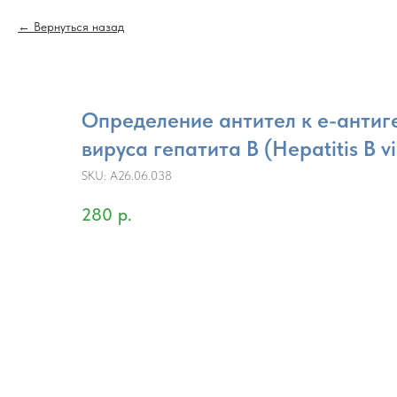
Вернуться назад
Определение антител к е-антиг
вирусa гепатита В (Hepatitis B vi
SKU:
A26.06.038
280
р.