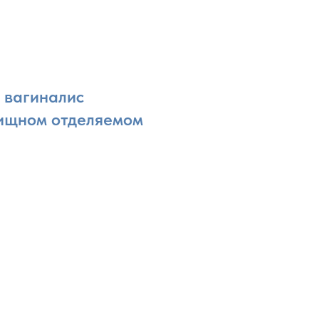
 вагиналис
алищном отделяемом